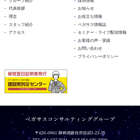
グループ紹介
採用情報
代表挨拶
お知らせ
理念
お役立ち情報
スタッフ紹介
ペガサス情報誌
アクセス
セミナー・ライブ配信情報
お客様の声・実績
お問い合わせ
プライバシーポリシー
ペガサスコンサルティンググループ
〒426-0061 静岡県藤枝市田沼3-23-35
TEL.054-637-3131 FAX.054-636-3399