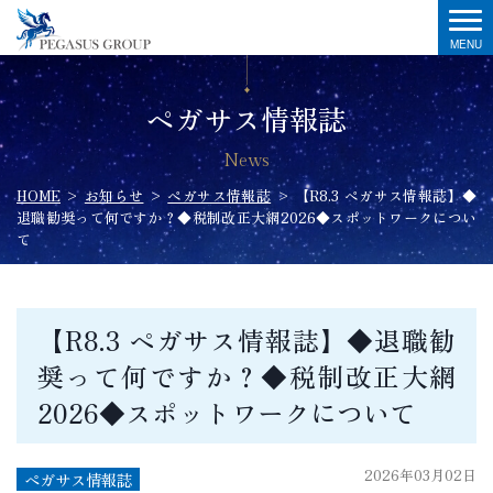
ペガサス情報誌
News
HOME
>
お知らせ
>
ペガサス情報誌
>
【R8.3 ペガサス情報誌】◆
退職勧奨って何ですか？◆税制改正大網2026◆スポットワークについ
て
【R8.3 ペガサス情報誌】◆退職勧
奨って何ですか？◆税制改正大網
2026◆スポットワークについて
2026年03月02日
ペガサス情報誌