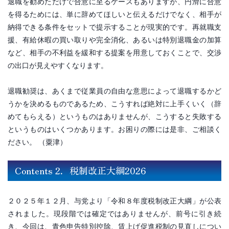
退職を勧めただけで合意に至るケースもありますが、円滑に合意
を得るためには、単に辞めてほしいと伝えるだけでなく、相手が
納得できる条件をセットで提示することが現実的です。再就職支
援、有給休暇の買い取りや完全消化、あるいは特別退職金の加算
など、相手の不利益を緩和する提案を用意しておくことで、交渉
の出口が見えやすくなります。
退職勧奨は、あくまで従業員の自由な意思によって退職するかど
うかを決めるものであるため、こうすれば絶対に上手くいく（辞
めてもらえる）というものはありませんが、こうすると失敗する
というものはいくつかあります。お困りの際には是非、ご相談く
ださい。 （粟津）
Contents 2．税制改正大綱2026
２０２５年１２月、与党より「令和８年度税制改正大綱」が公表
されました。現段階では確定ではありませんが、前号に引き続
き、今回は、青色申告特別控除、賃上げ促進税制の見直しについ