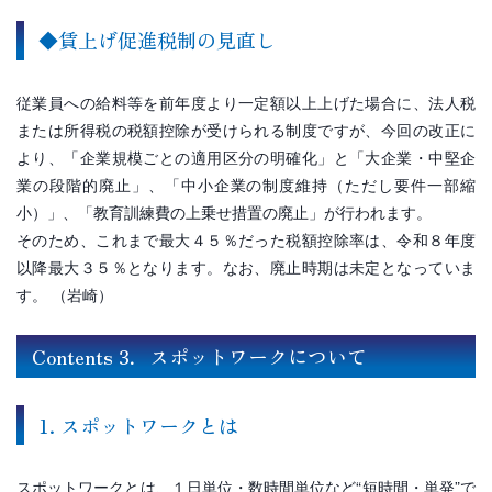
◆賃上げ促進税制の見直し
従業員への給料等を前年度より一定額以上上げた場合に、法人税
または所得税の税額控除が受けられる制度ですが、今回の改正に
より、「企業規模ごとの適用区分の明確化」と「大企業・中堅企
業の段階的廃止」、「中小企業の制度維持（ただし要件一部縮
小）」、「教育訓練費の上乗せ措置の廃止」が行われます。
そのため、これまで最大４５％だった税額控除率は、令和８年度
以降最大３５％となります。なお、廃止時期は未定となっていま
す。 （岩崎）
Contents 3．スポットワークについて
1. スポットワークとは
スポットワークとは、１日単位・数時間単位など“短時間・単発”で