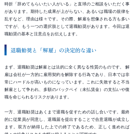
時折「辞めてもらいたい人がいる」と直球のご相談をいただく事
があります。期待した成果が上がらない、あるいは職場の規律を
乱すなど、理由は様々です。その際、解雇を想像される方も多い
ですが、もう一つの選択肢として退職勧奨があります。今回は退
職勧奨の基本と注意点をお伝えします。
退職勧奨と「解雇」の決定的な違い
まず、退職勧奨は解雇とは法的に全く異なる性質のものです。 解
雇は会社が一方的に雇用契約を解除する行為であり、日本では非
常にハードルが高いものになっています。これに失敗すると不当
解雇として争われ、多額のバックペイ（未払賃金）の支払いや復
職を命じられるリスクがあります。
一方、退職勧奨はあくまで退職を促すための話し合いです。最終
的に従業員が同意し、退職届を提出することで合意退職が成立し
ます。双方が納得した上での終了であるため、正しく進めれば
後々の紛争リスクを大幅に抑えることが可能です。