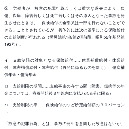
② 労働者が、故意の犯罪行為若しくは重大な過失により、負
傷、疾病、障害若しくは死亡若しくはその原因となった事故を発
生させたときは、「保険給付の全部又は一部を行わないことがで
きる」こととされているが、具体的には次の基準による保険給付
の支給制度が行われる（労災法第1条第2項前段、昭和52年基発第
192号）。
イ 支給制限の対象となる保険給付……休業補償給付・休業給
付、障害補償給付・障害給付（再発に係るものを除く）、傷病補
償年金・傷病年金
ロ 支給制限の期間……支給事由の存する間（障害、傷病等の年
金については、療養開始後３年以内に支払われる分に限る）
ハ 支給制限の率……保険給付のつど所定給付額の３０パーセン
ト
「故意の犯罪行為」とは、事故の発生を意図した故意はないが、