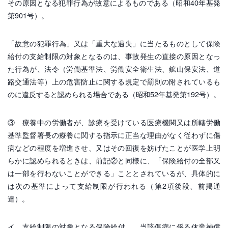
その原因となる犯罪行為が故意によるものである（昭和40年基発
第901号）。
「故意の犯罪行為」又は「重大な過失」に当たるものとして保険
給付の支給制限の対象となるのは、事故発生の直接の原因となっ
た行為が、法令（労働基準法、労働安全衛生法、鉱山保安法、道
路交通法等）上の危害防止に関する規定で罰則の附されているも
のに違反すると認められる場合である（昭和52年基発第192号）。
③ 療養中の労働者が、診療を受けている医療機関又は所轄労働
基準監督署長の療養に関する指示に正当な理由がなく従わずに傷
病などの程度を増進させ、又はその回復を妨げたことが医学上明
らかに認められるときは、前記②と同様に、「保険給付の全部又
は一部を行わないことができる」こととされているが、具体的に
は次の基準によって支給制限が行われる（第2項後段、前掲通
達）。
イ 支給制限の対象となる保険給付……当該傷病に係る休業補償