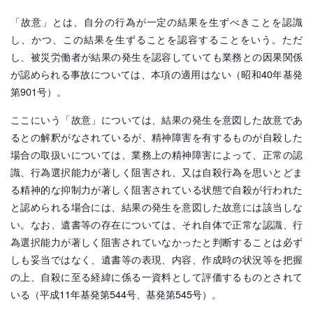
「故意」とは、自分の行為が一定の結果を生ずべきことを認識
し、かつ、この結果を生ずることを認容することをいう。ただ
し、被災労働者が結果の発生を認容していても業務との因果関係
が認められる事故については、本項の適用はない（昭和40年基発
第901号）。
ここにいう「故意」については、結果の発生を意図した故意であ
るとの解釈がなされているが、精神障害を有するものが自殺した
場合の取扱いについては、業務上の精神障害によって、正常の認
識、行為選択能力が著しく阻害され、又は自殺行為を思いとどま
る精神的な抑制力が著しく阻害されている状態で自殺が行われた
と認められる場合には、結果の発生を意図した故意には該当しな
い。なお、遺書等の存在については、それ自体で正常な認識、行
為選択能力が著しく阻害されていなかったと判断することは必ず
しも妥当ではなく、遺書等の表現、内容、作成時の状況等を把握
の上、自殺に至る経緯に係る一資料として評価するものとされて
いる（平成11年基発第544号、基発第545号）。