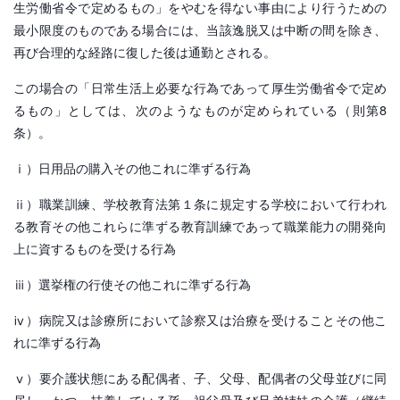
生労働省令で定めるもの」をやむを得ない事由により行うための
最小限度のものである場合には、当該逸脱又は中断の間を除き、
再び合理的な経路に復した後は通勤とされる。
この場合の「日常生活上必要な行為であって厚生労働省令で定め
るもの」としては、次のようなものが定められている（則第8
条）。
ⅰ）日用品の購入その他これに準ずる行為
ⅱ）職業訓練、学校教育法第１条に規定する学校において行われ
る教育その他これらに準ずる教育訓練であって職業能力の開発向
上に資するものを受ける行為
ⅲ）選挙権の行使その他これに準ずる行為
ⅳ）病院又は診療所において診察又は治療を受けることその他こ
れに準ずる行為
ⅴ）要介護状態にある配偶者、子、父母、配偶者の父母並びに同
居し、かつ、扶養している孫、祖父母及び兄弟姉妹の介護（継続