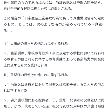
最小限度のものである場合には、当該逸脱又は中断の間を除き、
再び合理的な経路に復した後は通勤とされる。
この場合の「日常生活上必要な行為であって厚生労働省令で定め
るもの」としては、次のようなものが定められている（則第8
条）。
ⅰ）日用品の購入その他これに準ずる行為
ⅱ）職業訓練、学校教育法第１条に規定する学校において行われ
る教育その他これらに準ずる教育訓練であって職業能力の開発向
上に資するものを受ける行為
ⅲ）選挙権の行使その他これに準ずる行為
ⅳ）病院又は診療所において診察又は治療を受けることその他こ
れに準ずる行為
ⅴ）要介護状態にある配偶者、子、父母、配偶者の父母並びに同
居し、かつ、扶養している孫、祖父母及び兄弟姉妹の介護（継続