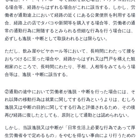
る場合等、経路からはずれる場合がこれに該当する。しかし、労
働者が通勤途上において経路の近くにある公衆便所を利用する場
合、経路上の店でタバコや新聞等を購入する場合等、労働者の通
常の通勤行為に附随するとみられる些細な行為を行う場合には、
必ずしも逸脱・中断として取扱われるとは限らない。
ただし、飲み屋やビヤホール等において、長時間にわたって腰を
おちつけるに至った場合や、経路からはずれ又は門戸を構えた観
相家のところで、長時間にわたり、手相、人相等をみてもらう場
合等は、逸脱・中断に該当する。
②通勤の途中において労働者が逸脱・中断を行った場合には、そ
れ以降の移動行為は就業に関してする行為というよりは、むしろ
逸脱又は中断の目的に関してする行為と評価されるため、その後
再び経路に復したとしても、原則として通勤とは認められない。
しかし、当該逸脱又は中断が「日常生活上必要な行為であって厚
生労働省令で定めるもの」をやむを得ない事由により行うための