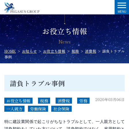
お役立ち情報
News
HOME
>
お知らせ
>
お役立ち情報
>
税務
>
消費税
>
請負トラブル
事例
請負トラブル事例
2020年03月06日
お役立ち情報
税務
消費税
労務
一人親方
労働保険
社会保険
特に建設業関係で起こりがちなトラブルとして、一人親方として
請負契約をしていた方について、請負契約ではなく、雇用契約と