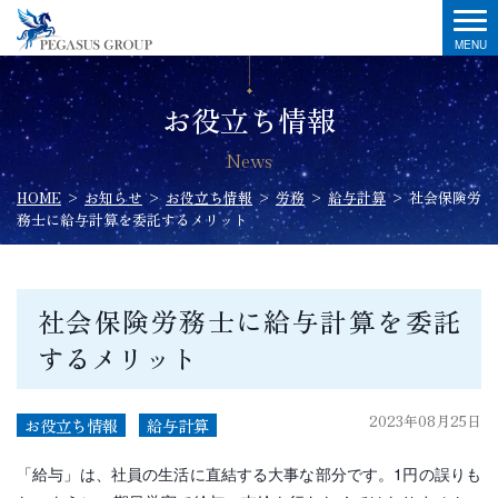
お役立ち情報
News
HOME
>
お知らせ
>
お役立ち情報
>
労務
>
給与計算
>
社会保険労
務士に給与計算を委託するメリット
社会保険労務士に給与計算を委託
するメリット
2023年08月25日
お役立ち情報
給与計算
「給与」は、社員の生活に直結する大事な部分です。1円の誤りも