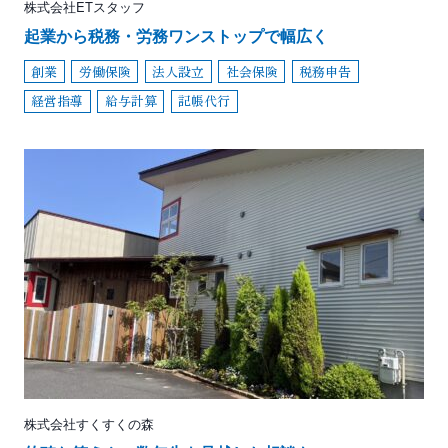
株式会社ETスタッフ
起業から税務・労務ワンストップで幅広く
創業
労働保険
法人設立
社会保険
税務申告
経営指導
給与計算
記帳代行
株式会社すくすくの森