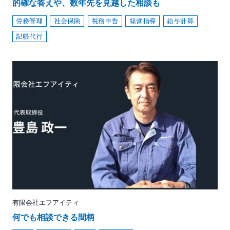
的確な答えや、数年先を見越した相談も
労務管理
社会保険
税務申告
経営指導
給与計算
記帳代行
有限会社エフアイティ
何でも相談できる間柄