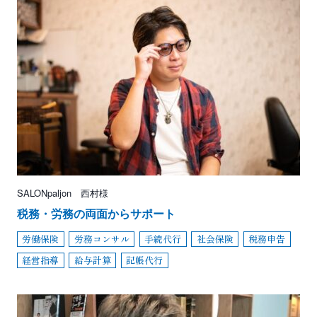
SALONpaljon 西村様
税務・労務の両面からサポート
労働保険
労務コンサル
手続代行
社会保険
税務申告
経営指導
給与計算
記帳代行